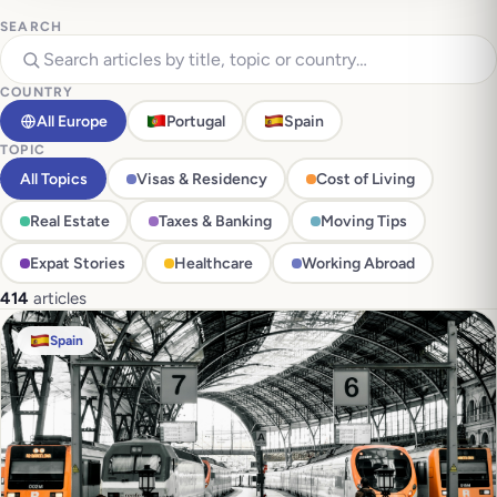
SEARCH
COUNTRY
All Europe
Portugal
Spain
TOPIC
All Topics
Visas & Residency
Cost of Living
Real Estate
Taxes & Banking
Moving Tips
Expat Stories
Healthcare
Working Abroad
414
articles
Spain