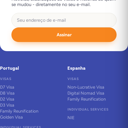
se mudou - diretamente no seu e-mail.
Assinar
Portugal
Espanha
VISAS
VISAS
D7 Visa
Non-Lucrative Visa
D8 Visa
Digital Nomad Visa
D2 Visa
Family Reunification
D3 Visa
INDIVIDUAL SERVICES
Family Reunification
Golden Visa
NIE
INDIVIDUAL SERVICES