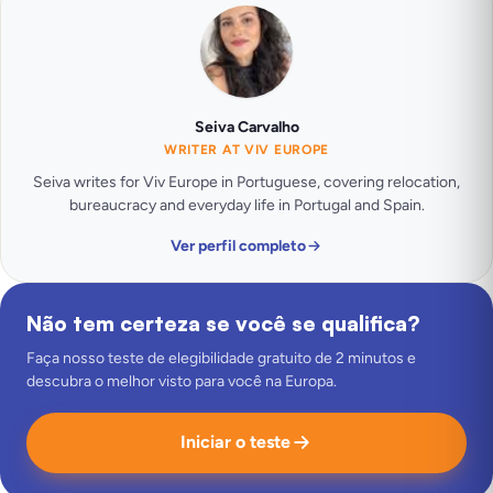
Seiva Carvalho
WRITER AT VIV EUROPE
Seiva writes for Viv Europe in Portuguese, covering relocation,
bureaucracy and everyday life in Portugal and Spain.
Ver perfil completo
Não tem certeza se você se qualifica?
Faça nosso teste de elegibilidade gratuito de 2 minutos e
descubra o melhor visto para você na Europa.
Iniciar o teste