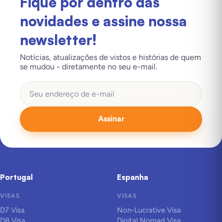
Fique por dentro das
novidades e assine nossa
newsletter!
Notícias, atualizações de vistos e histórias de quem
se mudou - diretamente no seu e-mail.
Assinar
Portugal
Espanha
VISAS
VISAS
D7 Visa
Non-Lucrative Visa
D8 Visa
Digital Nomad Visa