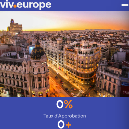
0
%
Taux d'Approbation
0
+