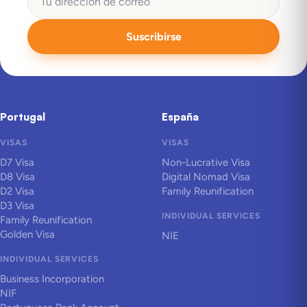
Suscribirse
Portugal
España
VISAS
VISAS
D7 Visa
Non-Lucrative Visa
D8 Visa
Digital Nomad Visa
D2 Visa
Family Reunification
D3 Visa
INDIVIDUAL SERVICES
Family Reunification
Golden Visa
NIE
INDIVIDUAL SERVICES
Business Incorporation
NIF