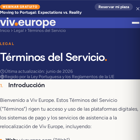
WEBINAR GRATUITO
Reservar mi plaza
Moving to Portugal: Expectations vs. Reality
Inicio
Legal
Términos del Servicio
LEGAL
Términos del Servicio
.
Última actualización: junio de 2026
Regido por la Ley Portuguesa y los Reglamentos de la UE
Introducción
1
.
Bienvenido a Viv Europe. Estos Términos del Servicio
("Términos") rigen tu acceso y uso de las plataformas digitales,
los sistemas de pago y los servicios de asistencia a la
relocalización de Viv Europe, incluyendo: