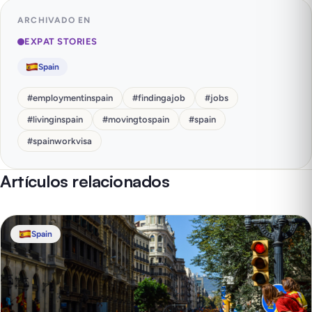
ARCHIVADO EN
EXPAT STORIES
Spain
#
employmentinspain
#
findingajob
#
jobs
#
livinginspain
#
movingtospain
#
spain
#
spainworkvisa
Artículos relacionados
Spain