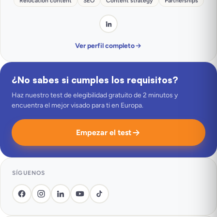
Relocation content
SEO
Content strategy
Partnerships
Ver perfil completo
¿No sabes si cumples los requisitos?
Haz nuestro test de elegibilidad gratuito de 2 minutos y
encuentra el mejor visado para ti en Europa.
Empezar el test
SÍGUENOS