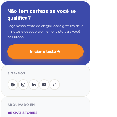
Não tem certeza se você se
qualifica?
Faça nosso teste de elegibilidade gratuito de 2
minutos e descubra o melhor visto para você
na Europa.
Iniciar o teste
SIGA-NOS
ARQUIVADO EM
EXPAT STORIES