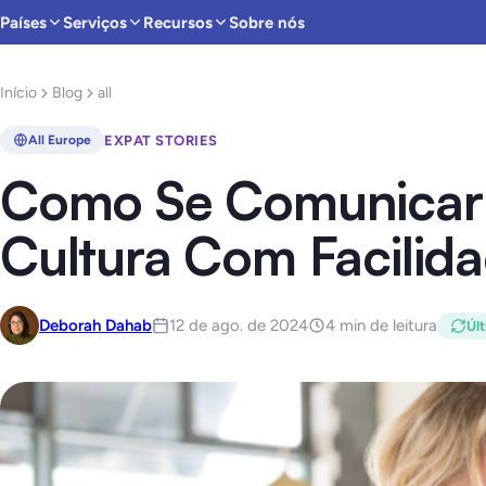
Países
Serviços
Recursos
Sobre nós
Início
Blog
all
EXPAT STORIES
All Europe
Como Se Comunicar
Cultura Com Facilid
Deborah Dahab
12 de ago. de 2024
4 min de leitura
Últ