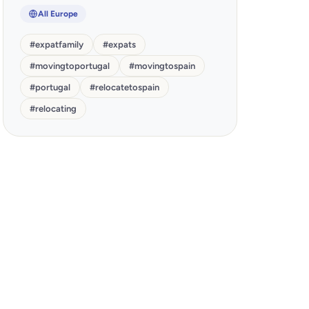
All Europe
#
expatfamily
#
expats
#
movingtoportugal
#
movingtospain
#
portugal
#
relocatetospain
#
relocating