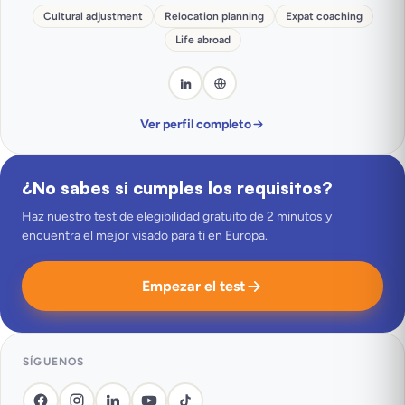
Cultural adjustment
Relocation planning
Expat coaching
Life abroad
Ver perfil completo
¿No sabes si cumples los requisitos?
Haz nuestro test de elegibilidad gratuito de 2 minutos y
encuentra el mejor visado para ti en Europa.
Empezar el test
SÍGUENOS