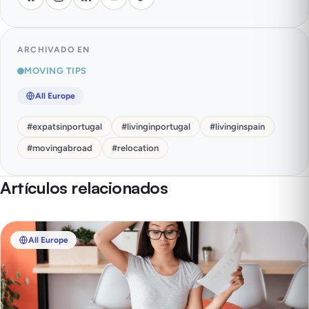
ARCHIVADO EN
MOVING TIPS
All Europe
#
expatsinportugal
#
livinginportugal
#
livinginspain
#
movingabroad
#
relocation
Artículos relacionados
All Europe