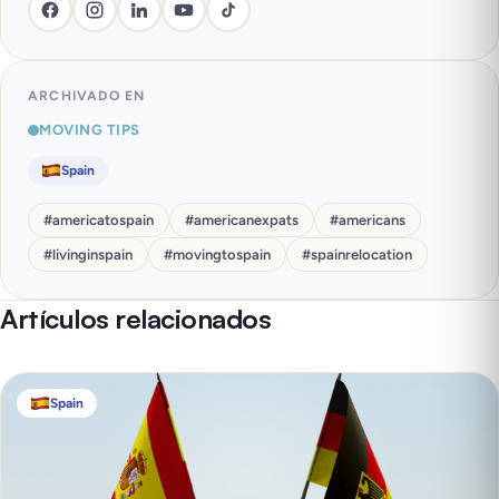
ARCHIVADO EN
MOVING TIPS
Spain
#
americatospain
#
americanexpats
#
americans
#
livinginspain
#
movingtospain
#
spainrelocation
Artículos relacionados
Spain