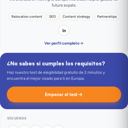
future expats.
Relocation content
SEO
Content strategy
Partnerships
Ver perfil completo
¿No sabes si cumples los requisitos?
Haz nuestro test de elegibilidad gratuito de 2 minutos y
encuentra el mejor visado para ti en Europa.
Empezar el test
SÍGUENOS