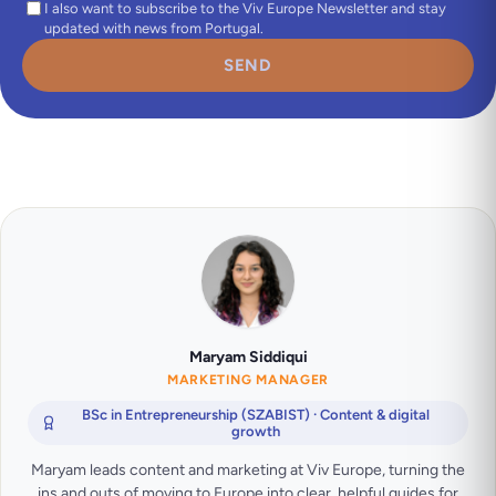
I also want to subscribe to the Viv Europe Newsletter and stay
updated with news from Portugal.
SEND
Maryam Siddiqui
MARKETING MANAGER
BSc in Entrepreneurship (SZABIST) · Content & digital
growth
Maryam leads content and marketing at Viv Europe, turning the
ins and outs of moving to Europe into clear, helpful guides for