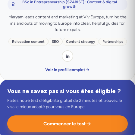
BSc in Entrepreneurship (SZABIST) · Content & digital
growth
Maryam leads content and marketing at Viv Europe, turning the
ins and outs of moving to Europe into clear, helpful guides for
future expats.
Relocation content
SEO
Content strategy
Partnerships
Voir le profil complet
Vous ne savez pas si vous êtes éligible ?
Faites notre test d'éligibilité gratuit de 2 minutes et trouvez le
visa le mieux adapté pour vous en Europe.
Commencer le test