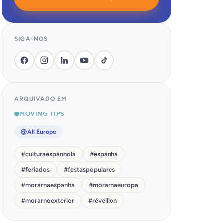
SIGA-NOS
ARQUIVADO EM
MOVING TIPS
All Europe
#
culturaespanhola
#
espanha
#
feriados
#
festaspopulares
#
morarnaespanha
#
morarnaeuropa
#
morarnoexterior
#
réveillon