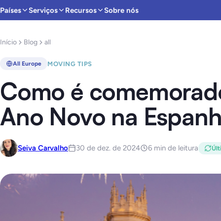
Países
Serviços
Recursos
Sobre nós
Início
Blog
all
MOVING TIPS
All Europe
Como é comemorado
Ano Novo na Espan
Seiva Carvalho
30 de dez. de 2024
6 min de leitura
Últ