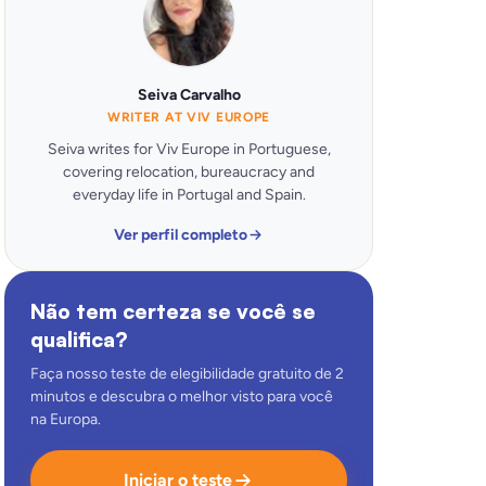
Seiva Carvalho
WRITER AT VIV EUROPE
Seiva writes for Viv Europe in Portuguese,
covering relocation, bureaucracy and
everyday life in Portugal and Spain.
Ver perfil completo
Não tem certeza se você se
qualifica?
Faça nosso teste de elegibilidade gratuito de 2
minutos e descubra o melhor visto para você
na Europa.
Iniciar o teste