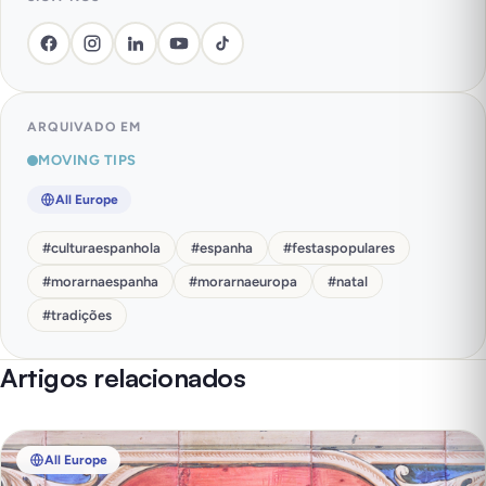
ARQUIVADO EM
MOVING TIPS
All Europe
#
culturaespanhola
#
espanha
#
festaspopulares
#
morarnaespanha
#
morarnaeuropa
#
natal
#
tradições
Artigos relacionados
All Europe