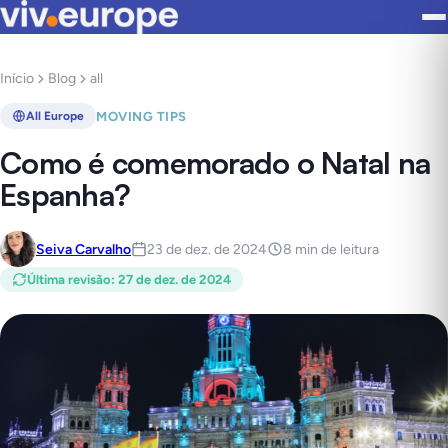
Início
Blog
all
MOVING TIPS
All Europe
Como é comemorado o Natal na
Espanha?
Seiva Carvalho
23 de dez. de 2024
8 min de leitura
Última revisão
:
27 de dez. de 2024