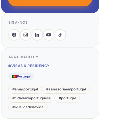
SIGA-NOS
ARQUIVADO EM
VISAS & RESIDENCY
Portugal
#
amarportugal
#
assessoriaemportugal
#
cidadaniaportuguesa
#
portugal
#
Qualidadedevida