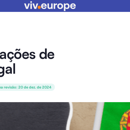
zações de
gal
ma revisão
:
20 de dez. de 2024