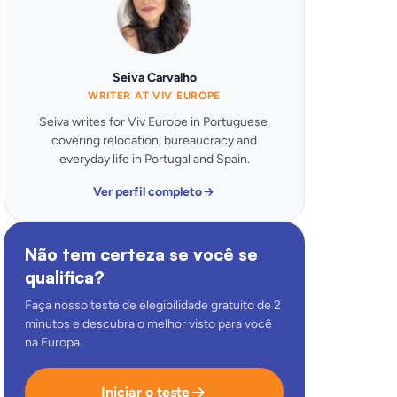
Seiva Carvalho
WRITER AT VIV EUROPE
Seiva writes for Viv Europe in Portuguese,
covering relocation, bureaucracy and
everyday life in Portugal and Spain.
Ver perfil completo
Não tem certeza se você se
qualifica?
Faça nosso teste de elegibilidade gratuito de 2
minutos e descubra o melhor visto para você
na Europa.
Iniciar o teste