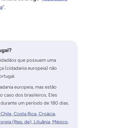
ça
“.
ugal?
 cidadãos que possuem uma
ça (cidadania europeia) não
ortugal.
adania europeia, mas estão
o caso dos brasileiros. Eles
s durante um período de 180 dias.
 Chile, Costa Rica, Croácia,
oreia (Rep. de), Lituânia, México,