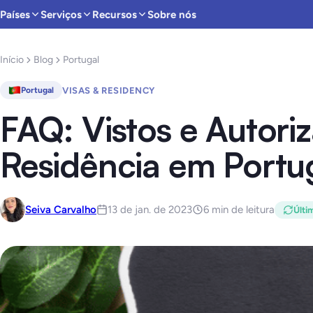
Países
Serviços
Recursos
Sobre nós
Início
Blog
Portugal
VISAS & RESIDENCY
Portugal
FAQ: Vistos e Autori
Residência em Portu
Seiva Carvalho
13 de jan. de 2023
6 min de leitura
Últi