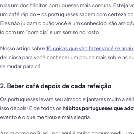
ruas um dos hábitos portugueses mais comuns. Esteja 
um café rápido – os portugueses sabem com certeza como
Eles não julgam o quão você é um conhecido, são amigá
lo com um “bom dia” e um sorriso no rosto.
Nosso artigo sobre
10 coisas que vão fazer você se apai
deliciosa para você conhecer um pouco mais sobre as c
se mudar para cá.
2. Beber café depois de cada refeição
Os portugueses levam seu almoço e jantares muito a séri
isso depois! E de todos os
hábitos portugueses que ado
evento é o que me trouxe mais alegria.
Assim como no Brasil, por aqui é muito comum pedir um 