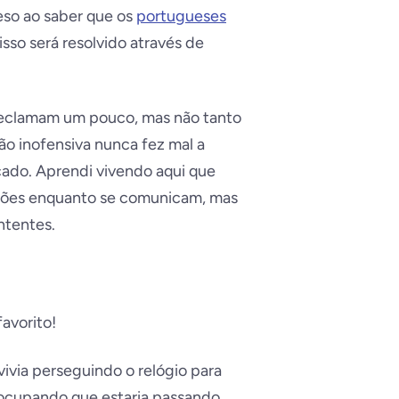
eso ao saber que os
portugueses
sso será resolvido através de
 reclamam um pouco, mas não tanto
o inofensiva nunca fez mal a
cado. Aprendi vivendo aqui que
ções enquanto se comunicam, mas
ntentes.
avorito!
ivia perseguindo o relógio para
eocupando que estaria passando