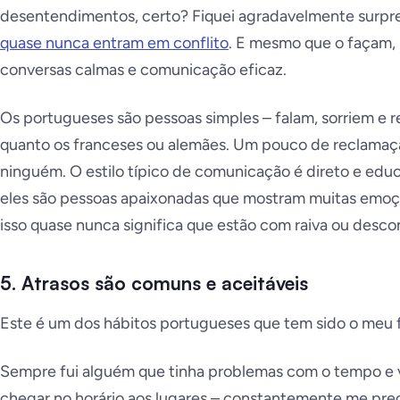
desentendimentos, certo? Fiquei agradavelmente surpr
quase nunca entram em conflito
. E mesmo que o façam, i
conversas calmas e comunicação eficaz.
Os portugueses são pessoas simples – falam, sorriem e
quanto os franceses ou alemães. Um pouco de reclamaçã
ninguém. O estilo típico de comunicação é direto e edu
eles são pessoas apaixonadas que mostram muitas emo
isso quase nunca significa que estão com raiva ou desco
5. Atrasos são comuns e aceitáveis
Este é um dos hábitos portugueses que tem sido o meu f
Sempre fui alguém que tinha problemas com o tempo e v
chegar no horário aos lugares – constantemente me pr