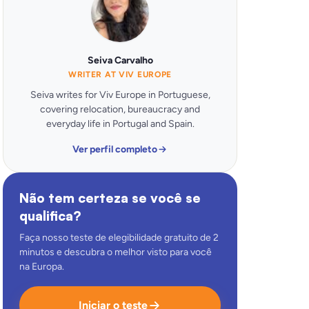
Seiva Carvalho
WRITER AT VIV EUROPE
Seiva writes for Viv Europe in Portuguese,
covering relocation, bureaucracy and
everyday life in Portugal and Spain.
Ver perfil completo
Não tem certeza se você se
qualifica?
Faça nosso teste de elegibilidade gratuito de 2
minutos e descubra o melhor visto para você
na Europa.
Iniciar o teste