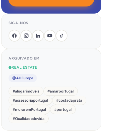
SIGA-NOS
ARQUIVADO EM
REAL ESTATE
All Europe
#
alugarimóveis
#
amarportugal
#
assessoriaportugal
#
costadaprata
#
moraremPortugal
#
portugal
#
Qualidadedevida