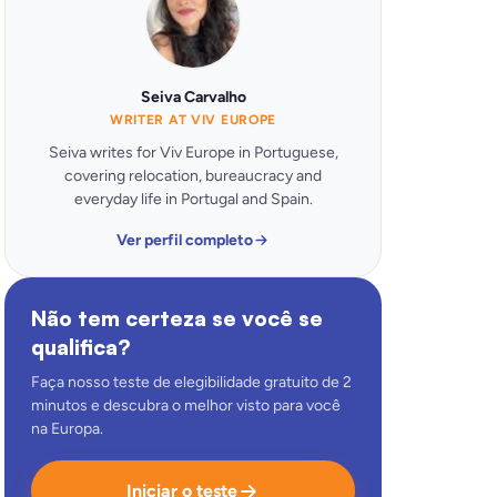
Seiva Carvalho
WRITER AT VIV EUROPE
Seiva writes for Viv Europe in Portuguese,
covering relocation, bureaucracy and
everyday life in Portugal and Spain.
Ver perfil completo
Não tem certeza se você se
qualifica?
Faça nosso teste de elegibilidade gratuito de 2
minutos e descubra o melhor visto para você
na Europa.
Iniciar o teste