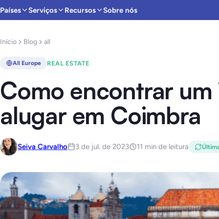
Países
Serviços
Recursos
Sobre nós
Início
Blog
all
REAL ESTATE
All Europe
Como encontrar um 
alugar em Coimbra
Seiva Carvalho
3 de jul. de 2023
11 min de leitura
Últim