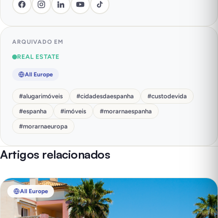
ARQUIVADO EM
REAL ESTATE
All Europe
#
alugarimóveis
#
cidadesdaespanha
#
custodevida
#
espanha
#
imóveis
#
morarnaespanha
#
morarnaeuropa
Artigos relacionados
All Europe