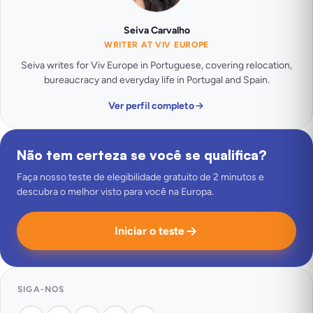
Seiva Carvalho
WRITER AT VIV EUROPE
Seiva writes for Viv Europe in Portuguese, covering relocation,
bureaucracy and everyday life in Portugal and Spain.
Ver perfil completo
Não tem certeza se você se qualifica?
Faça nosso teste de elegibilidade gratuito de 2 minutos e
descubra o melhor visto para você na Europa.
Iniciar o teste
SIGA-NOS