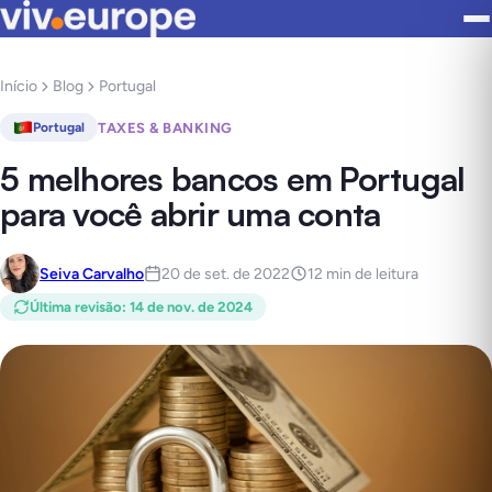
Início
Blog
Portugal
TAXES & BANKING
Portugal
5 melhores bancos em Portugal
para você abrir uma conta
Seiva Carvalho
20 de set. de 2022
12 min de leitura
Última revisão
:
14 de nov. de 2024