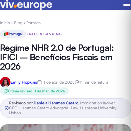
Início
Blog
Portugal
TAXES & BANKING
Portugal
Regime NHR 2.0 de Portugal:
IFICI – Benefícios Fiscais em
2026
Emily Hopkins
11 de abr. de 2025
11 min de leitura
Última revisão
:
1 de mar. de 2026
Revisado por
Daniela Hammes Castro
,
Immigration lawyer ·
CEO, Hammes Castro Advogada · Law, Lusófona University
Lisbon