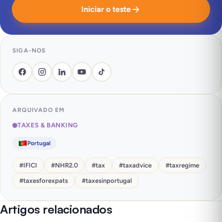
Iniciar o teste
SIGA-NOS
ARQUIVADO EM
TAXES & BANKING
Portugal
#
IFICI
#
NHR2.0
#
tax
#
taxadvice
#
taxregime
#
taxesforexpats
#
taxesinportugal
Artigos relacionados