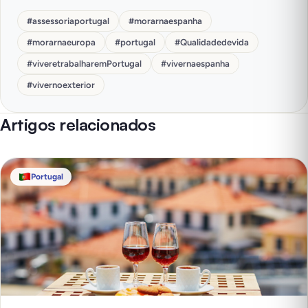
#
assessoriaportugal
#
morarnaespanha
#
morarnaeuropa
#
portugal
#
Qualidadedevida
#
viveretrabalharemPortugal
#
vivernaespanha
#
vivernoexterior
Artigos relacionados
Portugal