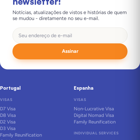
newsletter!
Notícias, atualizações de vistos e histórias de quem
se mudou - diretamente no seu e-mail.
Assinar
Portugal
Espanha
VISAS
VISAS
D7 Visa
Non-Lucrative Visa
D8 Visa
Digital Nomad Visa
D2 Visa
Family Reunification
D3 Visa
INDIVIDUAL SERVICES
Family Reunification