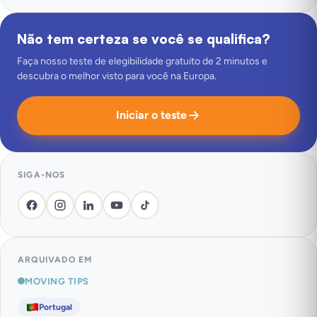
Não tem certeza se você se qualifica?
Faça nosso teste de elegibilidade gratuito de 2 minutos e
descubra o melhor visto para você na Europa.
Iniciar o teste
SIGA-NOS
ARQUIVADO EM
MOVING TIPS
Portugal