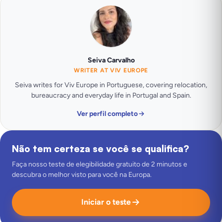
Seiva Carvalho
WRITER AT VIV EUROPE
Seiva writes for Viv Europe in Portuguese, covering relocation,
bureaucracy and everyday life in Portugal and Spain.
Ver perfil completo
Não tem certeza se você se qualifica?
Faça nosso teste de elegibilidade gratuito de 2 minutos e
descubra o melhor visto para você na Europa.
Iniciar o teste