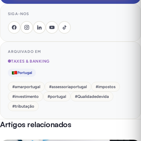
SIGA-NOS
ARQUIVADO EM
TAXES & BANKING
Portugal
#
amarportugal
#
assessoriaportugal
#
impostos
#
investimento
#
portugal
#
Qualidadedevida
#
tributação
Artigos relacionados