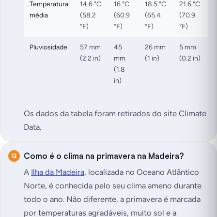
Temperatura
14.6 °C
16 °C
18.5 °C
21.6 °C
média
(58.2
(60.9
(65.4
(70.9
°F)
°F)
°F)
°F)
Pluviosidade
57 mm
45
26 mm
5 mm
(2.2 in)
mm
(1 in)
(0.2 in)
(1.8
in)
Os dados da tabela foram retirados do site Climate
Data.
Como é o clima na primavera na Madeira?
A
Ilha da Madeira
, localizada no Oceano Atlântico
Norte, é conhecida pelo seu clima ameno durante
todo o ano. Não diferente, a primavera é marcada
por temperaturas agradáveis, muito sol e a