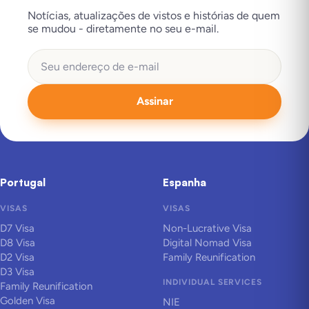
Notícias, atualizações de vistos e histórias de quem
se mudou - diretamente no seu e-mail.
Assinar
Portugal
Espanha
VISAS
VISAS
D7 Visa
Non-Lucrative Visa
D8 Visa
Digital Nomad Visa
D2 Visa
Family Reunification
D3 Visa
INDIVIDUAL SERVICES
Family Reunification
Golden Visa
NIE