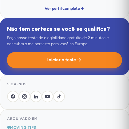
Ver perfil completo
Não tem certeza se você se qualifica?
Faça nosso teste de elegibilidade gratuito de 2 minutos e
descubra o melhor visto para você na Europa.
Iniciar o teste
SIGA-NOS
ARQUIVADO EM
MOVING TIPS