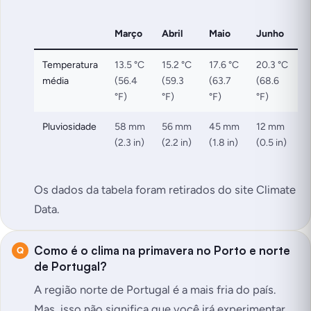
Março
Abril
Maio
Junho
Temperatura
13.5 °C
15.2 °C
17.6 °C
20.3 °C
média
(56.4
(59.3
(63.7
(68.6
°F)
°F)
°F)
°F)
Pluviosidade
58 mm
56 mm
45 mm
12 mm
(2.3 in)
(2.2 in)
(1.8 in)
(0.5 in)
Os dados da tabela foram retirados do site Climate
Data.
Como é o clima na primavera no Porto e norte
de Portugal?
A região norte de Portugal é a mais fria do país.
Mas, isso não significa que você irá experimentar