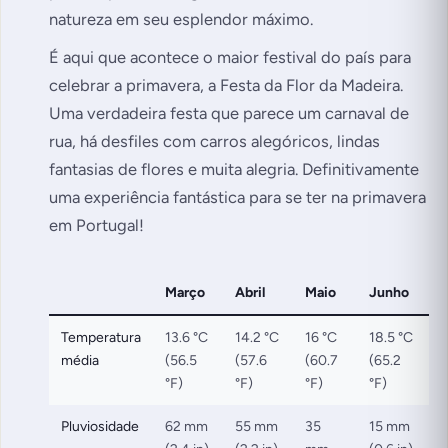
natureza em seu esplendor máximo.
É aqui que acontece o maior festival do país para
celebrar a primavera, a Festa da Flor da Madeira.
Uma verdadeira festa que parece um carnaval de
rua, há desfiles com carros alegóricos, lindas
fantasias de flores e muita alegria. Definitivamente
uma experiência fantástica para se ter na primavera
em Portugal!
Março
Abril
Maio
Junho
Temperatura
13.6 °C
14.2 °C
16 °C
18.5 °C
média
(56.5
(57.6
(60.7
(65.2
°F)
°F)
°F)
°F)
Pluviosidade
62 mm
55 mm
35
15 mm