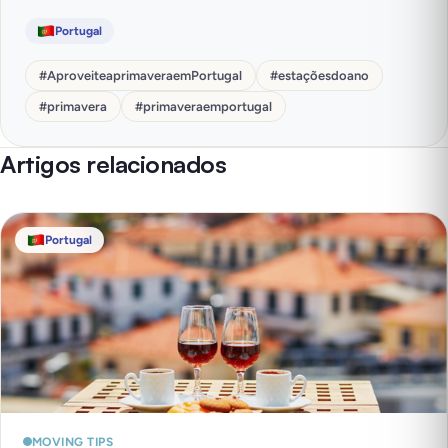
Portugal
#
AproveiteaprimaveraemPortugal
#
estaçõesdoano
#
primavera
#
primaveraemportugal
Artigos relacionados
Portugal
MOVING TIPS