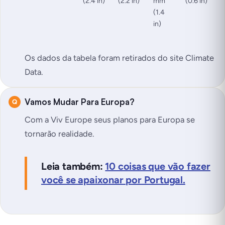
(2.4 in)
(2.2 in)
mm
(0.6 in)
(1.4
in)
Os dados da tabela foram retirados do site Climate
Data.
Vamos Mudar Para Europa?
Com a Viv Europe seus planos para Europa se
tornarão realidade.
Leia também:
10 coisas que vão fazer
você se apaixonar por Portugal.