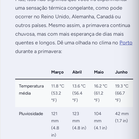
uma sensação térmica congelante, como pode
ocorrer no Reino Unido, Alemanha, Canadá ou
outros países. Mesmo assim, a primavera continua
chuvosa, mas com mais esperança de dias mais
quentes e longos. Dê uma olhada no clima no
Porto
durante a primavera:
Março
Abril
Maio
Junho
Temperatura
11.8 °C
13.6 °C
16.2 °C
19.3 °C
média
(53.2
(56.4
(61.2
(66.7
°F)
°F)
°F)
°F)
Pluviosidade
121
123
104
42 mm
mm
mm
mm
(1.7 in)
(4.8
(4.8 in)
(4.1 in)
in)