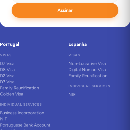
Assinar
Portugal
Espanha
VISAS
VISAS
D7 Visa
Non-Lucrative Visa
D8 Visa
Digital Nomad Visa
D2 Visa
Family Reunification
D3 Visa
INDIVIDUAL SERVICES
Family Reunification
Golden Visa
NIE
INDIVIDUAL SERVICES
Business Incorporation
NIF
Portuguese Bank Account