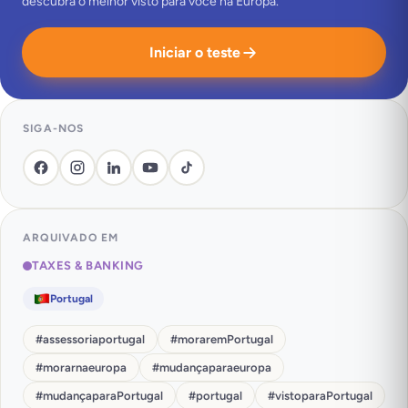
descubra o melhor visto para você na Europa.
Iniciar o teste
SIGA-NOS
ARQUIVADO EM
TAXES & BANKING
Portugal
#
assessoriaportugal
#
moraremPortugal
#
morarnaeuropa
#
mudançaparaeuropa
#
mudançaparaPortugal
#
portugal
#
vistoparaPortugal