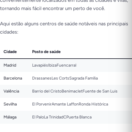
convenientemente localizados em todas as cidades e vilas,
tornando mais fácil encontrar um perto de você.
Aqui estão alguns centros de saúde notáveis nas principais
cidades:
Cidade
Posto de saúde
Madrid
LavapiésIbizaFuencarral
Barcelona
DrassanesLes CortsSagrada Família
Valência
Barrio del CristoBenimacletFuente de San Luis
Sevilha
El PorvenirAmante LaffonRonda Histórica
Málaga
El PaloLa TrinidadCPuerta Blanca