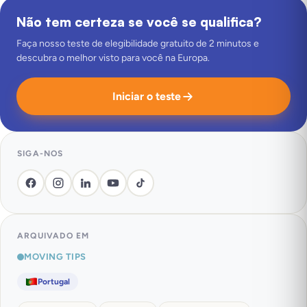
Não tem certeza se você se qualifica?
Faça nosso teste de elegibilidade gratuito de 2 minutos e
descubra o melhor visto para você na Europa.
Iniciar o teste
SIGA-NOS
ARQUIVADO EM
MOVING TIPS
Portugal