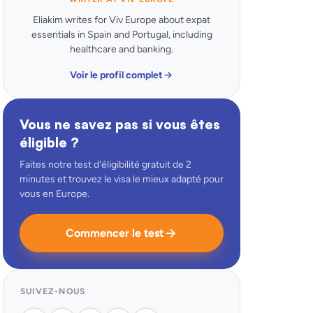
Eliakim writes for Viv Europe about expat
essentials in Spain and Portugal, including
healthcare and banking.
Voir le profil complet
Vous ne savez pas si vous êtes
éligible ?
Faites notre test d'éligibilité gratuit de 2
minutes et trouvez le visa le mieux adapté pour
vous en Europe.
Commencer le test
SUIVEZ-NOUS