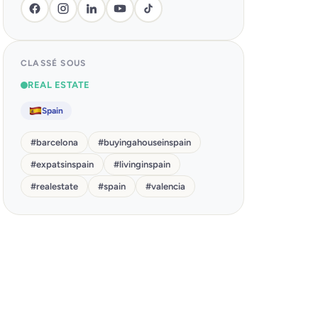
CLASSÉ SOUS
REAL ESTATE
Spain
#
barcelona
#
buyingahouseinspain
#
expatsinspain
#
livinginspain
#
realestate
#
spain
#
valencia