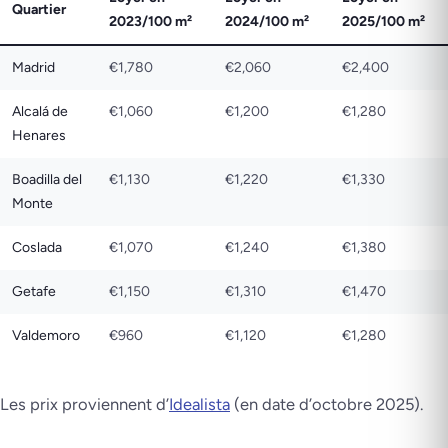
Quartier
2023/100 m²
2024/100 m²
2025/100 m²
Madrid
€1,780
€2,060
€2,400
Alcalá de
€1,060
€1,200
€1,280
Henares
Boadilla del
€1,130
€1,220
€1,330
Monte
Coslada
€1,070
€1,240
€1,380
Getafe
€1,150
€1,310
€1,470
Valdemoro
€960
€1,120
€1,280
Les prix proviennent d’
Idealista
(en date d’octobre 2025).