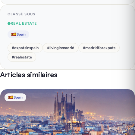
CLASSÉ SOUS
REAL ESTATE
Spain
#
expatsinspain
#
livinginmadrid
#
madridforexpats
#
realestate
Articles similaires
Spain