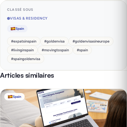
CLASSÉ SOUS
VISAS & RESIDENCY
Spain
#
expatsinspain
#
goldenvisa
#
goldenvisasineurope
#
livinginspain
#
movingtospain
#
spain
#
spaingoldenvisa
Articles similaires
Spain