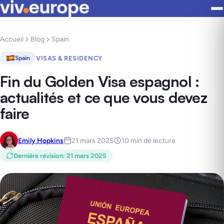
Accueil
Blog
Spain
VISAS & RESIDENCY
Spain
Fin du Golden Visa espagnol :
actualités et ce que vous devez
faire
Emily Hopkins
21 mars 2025
10 min de lecture
Dernière révision
:
21 mars 2025