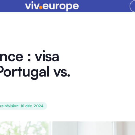
ance : visa
rtugal vs.
re révision
:
16 déc. 2024