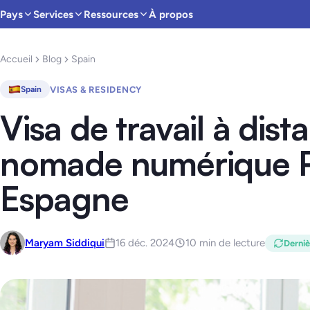
Pays
Services
Ressources
À propos
Accueil
Blog
Spain
VISAS & RESIDENCY
Spain
Visa de travail à dist
nomade numérique Po
Espagne
Maryam Siddiqui
16 déc. 2024
10 min de lecture
Derniè