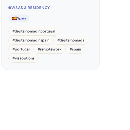
VISAS & RESIDENCY
Spain
#
digitalnomadinportugal
#
digitalnomadinspain
#
digitalnomads
#
portugal
#
remotework
#
spain
#
visaoptions