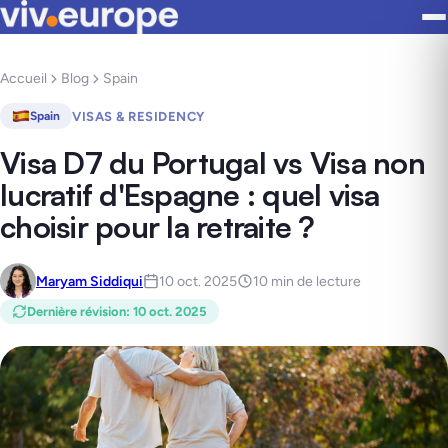
Accueil
Blog
Spain
VISAS & RESIDENCY
Spain
Visa D7 du Portugal vs Visa non
lucratif d'Espagne : quel visa
choisir pour la retraite ?
Maryam Siddiqui
10 oct. 2025
10 min de lecture
Dernière révision
:
10 oct. 2025