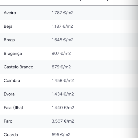
Aveiro
1.787 €/m2
Beja
1.187 €/m2
Braga
1.645 €/m2
Bragança
907 €/m2
Castelo Branco
879 €/m2
Coimbra
1.458 €/m2
Évora
1.434 €/m2
Faial (Ilha)
1.440 €/m2
Faro
3.507 €/m2
Guarda
696 €/m2