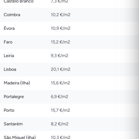
Castelo Branco
7,3 €/m2
Coimbra
10,2 €/m2
Évora
10,9 €/m2
Faro
15,2 €/m2
Leiria
9,3 €/m2
Lisboa
20,1 €/m2
Madeira (Ilha)
15,6 €/m2
Portalegre
6,9 €/m2
Porto
15,7 €/m2
Santarém
8,2 €/m2
São Miguel (ilha)
10,3 €/m2