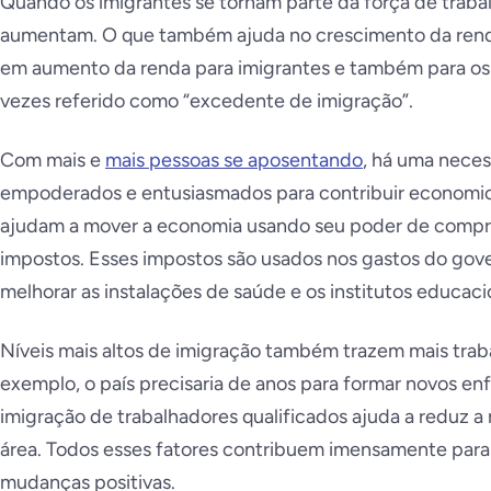
Quando os imigrantes se tornam parte da força de trabal
aumentam. O que também ajuda no crescimento da renda p
em aumento da renda para imigrantes e também para os 
vezes referido como “excedente de imigração”.
Com mais e
mais pessoas se aposentando
, há uma nece
empoderados e entusiasmados para contribuir econom
ajudam a mover a economia usando seu poder de comp
impostos. Esses impostos são usados nos gastos do gove
melhorar as instalações de saúde e os institutos educaci
Níveis mais altos de imigração também trazem mais traba
exemplo, o país precisaria de anos para formar novos en
imigração de trabalhadores qualificados ajuda a reduz a
área. Todos esses fatores contribuem imensamente par
mudanças positivas.