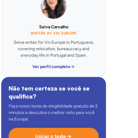
Seiva Carvalho
WRITER AT VIV EUROPE
Seiva writes for Viv Europe in Portuguese,
covering relocation, bureaucracy and
everyday life in Portugal and Spain.
Ver perfil completo
Não tem certeza se você se
qualifica?
Faça nosso teste de elegibilidade gratuito de 2
minutos e descubra o melhor visto para você
na Europa.
Iniciar o teste