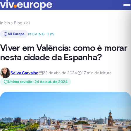
Início
Blog
all
MOVING TIPS
All Europe
Viver em Valência: como é morar
nesta cidade da Espanha?
Seiva Carvalho
22 de abr. de 2024
17 min de leitura
Última revisão
:
24 de out. de 2024