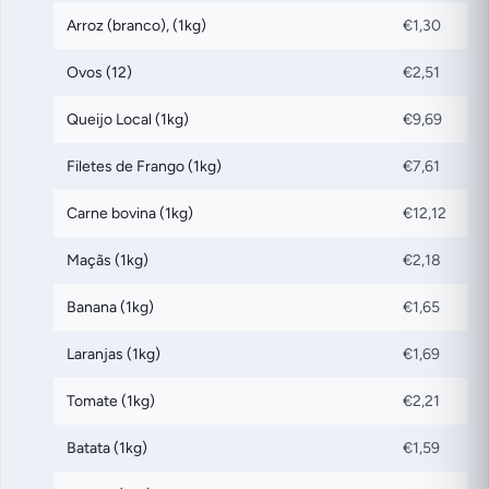
Arroz (branco), (1kg)
€1,30
Ovos (12)
€2,51
Queijo Local (1kg)
€9,69
Filetes de Frango (1kg)
€7,61
Carne bovina (1kg)
€12,12
Maçãs (1kg)
€2,18
Banana (1kg)
€1,65
Laranjas (1kg)
€1,69
Tomate (1kg)
€2,21
Batata (1kg)
€1,59