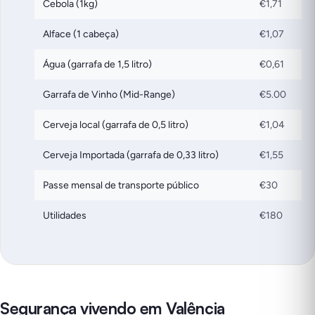
Cebola (1kg)
€1,71
Alface (1 cabeça)
€1,07
Água (garrafa de 1,5 litro)
€0,61
Garrafa de Vinho (Mid-Range)
€5.00
Cerveja local (garrafa de 0,5 litro)
€1,04
Cerveja Importada (garrafa de 0,33 litro)
€1,55
Passe mensal de transporte público
€30
Utilidades
€180
Segurança vivendo em Valência