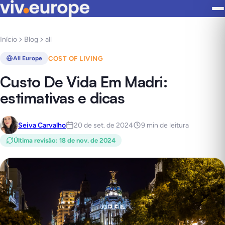
Início
Blog
all
COST OF LIVING
All Europe
Custo De Vida Em Madri:
estimativas e dicas
Seiva Carvalho
20 de set. de 2024
9 min de leitura
Última revisão
:
18 de nov. de 2024