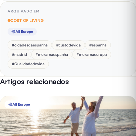
ARQUIVADO EM
COST OF LIVING
All Europe
#
cidadesdaespanha
#
custodevida
#
espanha
#
madrid
#
morarnaespanha
#
morarnaeuropa
#
Qualidadedevida
Artigos relacionados
All Europe