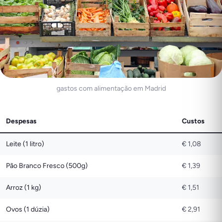
gastos com alimentação em Madrid
Despesas
Custos
Leite (1 litro)
€ 1,08
Pão Branco Fresco (500g)
€ 1,39
Arroz (1 kg)
€ 1,51
Ovos (1 dúzia)
€ 2,91