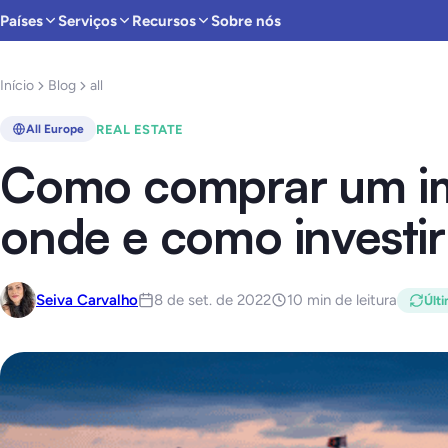
Países
Serviços
Recursos
Sobre nós
Início
Blog
all
REAL ESTATE
All Europe
Como comprar um im
onde e como investir
Seiva Carvalho
8 de set. de 2022
10 min de leitura
Últi