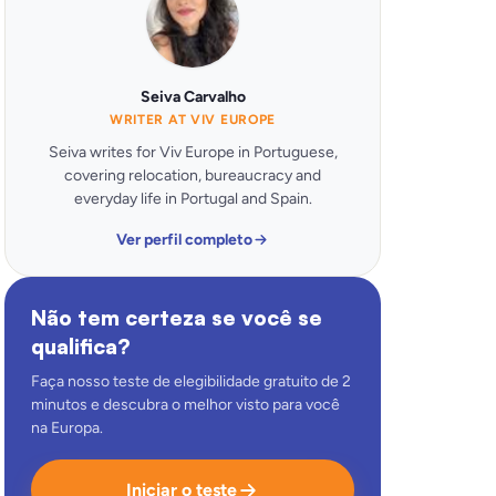
Seiva Carvalho
WRITER AT VIV EUROPE
Seiva writes for Viv Europe in Portuguese,
covering relocation, bureaucracy and
everyday life in Portugal and Spain.
Ver perfil completo
Não tem certeza se você se
qualifica?
Faça nosso teste de elegibilidade gratuito de 2
minutos e descubra o melhor visto para você
na Europa.
Iniciar o teste