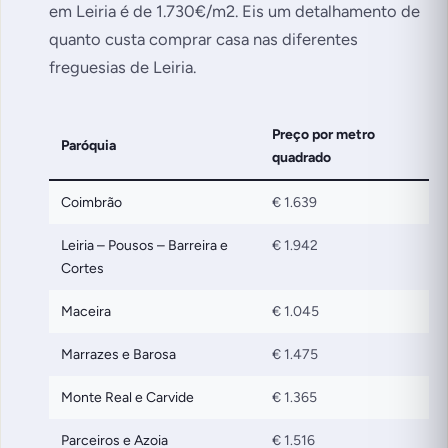
em Leiria é de 1.730€/m2. Eis um detalhamento de
quanto custa comprar casa nas diferentes
freguesias de Leiria.
Preço por metro
Paróquia
quadrado
Coimbrão
€ 1.639
Leiria – Pousos – Barreira e
€ 1.942
Cortes
Maceira
€ 1.045
Marrazes e Barosa
€ 1.475
Monte Real e Carvide
€ 1.365
Parceiros e Azoia
€ 1.516