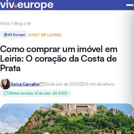
Início
Blog
all
COST OF LIVING
All Europe
Como comprar um imóvel em
Leiria: O coração da Costa de
Prata
Seiva Carvalho
30 de out. de 2023
12 min de leitura
Última revisão
:
8 de mar. de 2025