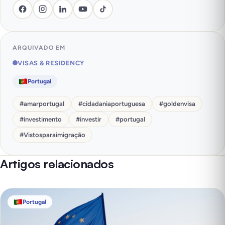
ARQUIVADO EM
VISAS & RESIDENCY
Portugal
#
amarportugal
#
cidadaniaportuguesa
#
goldenvisa
#
investimento
#
investir
#
portugal
#
Vistosparaimigração
Artigos relacionados
Portugal