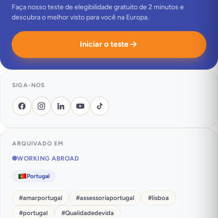
Faça nosso teste de elegibilidade gratuito de 2 minutos e
descubra o melhor visto para você na Europa.
Iniciar o teste
SIGA-NOS
ARQUIVADO EM
WORKING ABROAD
Portugal
#
amarportugal
#
assessoriaportugal
#
lisboa
#
portugal
#
Qualidadedevida