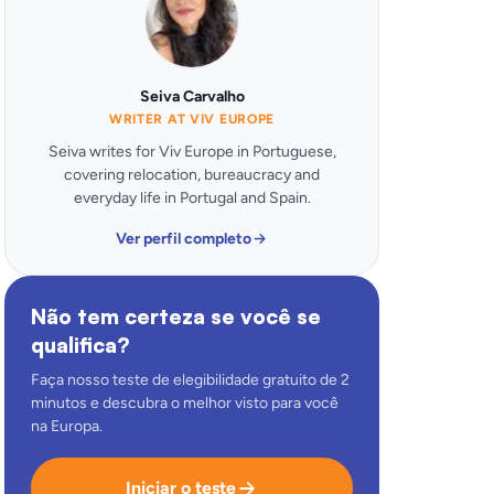
Seiva Carvalho
WRITER AT VIV EUROPE
Seiva writes for Viv Europe in Portuguese,
covering relocation, bureaucracy and
everyday life in Portugal and Spain.
Ver perfil completo
Não tem certeza se você se
qualifica?
Faça nosso teste de elegibilidade gratuito de 2
minutos e descubra o melhor visto para você
na Europa.
Iniciar o teste