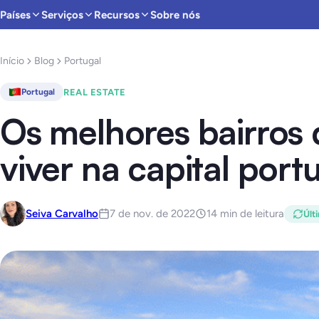
Países
Serviços
Recursos
Sobre nós
Início
Blog
Portugal
REAL ESTATE
Portugal
Os melhores bairros 
viver na capital por
Seiva Carvalho
7 de nov. de 2022
14 min de leitura
Últ