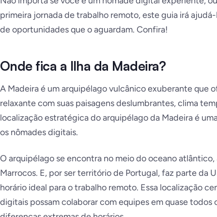
Não importa se você é um nômade digital experiente, 
primeira jornada de trabalho remoto, este guia irá ajudá-
de oportunidades que o aguardam. Confira!
Onde fica a Ilha da Madeira?
A Madeira é um arquipélago vulcânico exuberante que o
relaxante com suas paisagens deslumbrantes, clima tempe
localização estratégica do arquipélago da Madeira é uma 
os nômades digitais.
O arquipélago se encontra no meio do oceano atlântico,
Marrocos. E, por ser território de Portugal, faz parte da
horário ideal para o trabalho remoto. Essa localização c
digitais possam colaborar com equipes em quase todos 
diferenças extremas de horários.