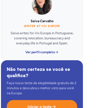
Seiva Carvalho
WRITER AT VIV EUROPE
Seiva writes for Viv Europe in Portuguese,
covering relocation, bureaucracy and
everyday life in Portugal and Spain.
Ver perfil completo
Não tem certeza se você se
qualifica?
Faça nosso teste de elegibilidade gratuito de 2
minutos e descubra o melhor visto para você
na Europa.
Iniciar o teste