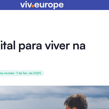
al para viver na
ma revisão
:
7 de fev. de 2025