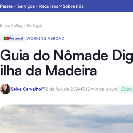
Países
Serviços
Recursos
Sobre nós
Início
Blog
Portugal
WORKING ABROAD
Portugal
Guia do Nômade Digit
ilha da Madeira
Seiva Carvalho
2 de fev. de 2024
12 min de leitura
Últi