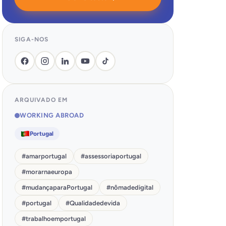
SIGA-NOS
ARQUIVADO EM
WORKING ABROAD
Portugal
#
amarportugal
#
assessoriaportugal
#
morarnaeuropa
#
mudançaparaPortugal
#
nômadedigital
#
portugal
#
Qualidadedevida
#
trabalhoemportugal