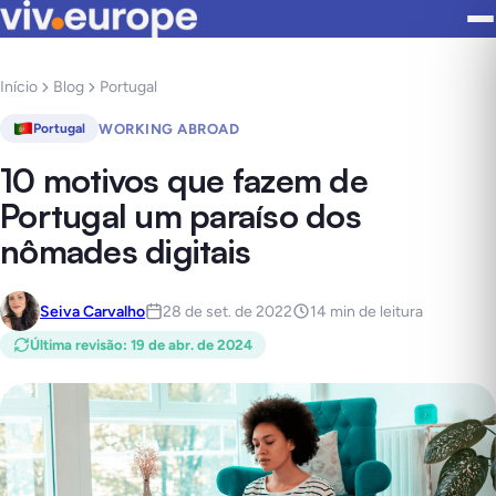
Início
Blog
Portugal
WORKING ABROAD
Portugal
10 motivos que fazem de
Portugal um paraíso dos
nômades digitais
Seiva Carvalho
28 de set. de 2022
14 min de leitura
Última revisão
:
19 de abr. de 2024