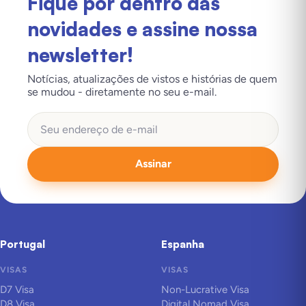
Fique por dentro das
novidades e assine nossa
newsletter!
Notícias, atualizações de vistos e histórias de quem
se mudou - diretamente no seu e-mail.
Assinar
Portugal
Espanha
VISAS
VISAS
D7 Visa
Non-Lucrative Visa
D8 Visa
Digital Nomad Visa