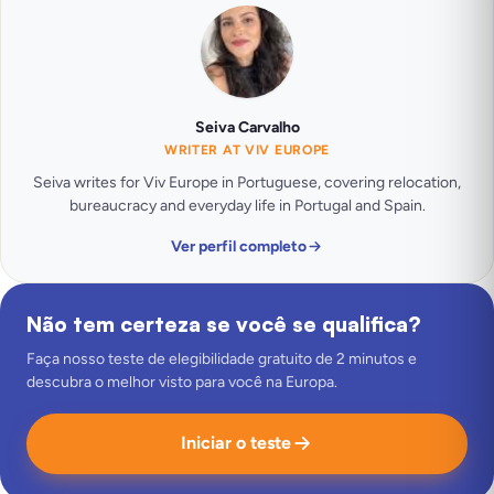
Seiva Carvalho
WRITER AT VIV EUROPE
Seiva writes for Viv Europe in Portuguese, covering relocation,
bureaucracy and everyday life in Portugal and Spain.
Ver perfil completo
Não tem certeza se você se qualifica?
Faça nosso teste de elegibilidade gratuito de 2 minutos e
descubra o melhor visto para você na Europa.
Iniciar o teste