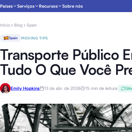
Países
Serviços
Recursos
Sobre nós
Início
Blog
Spain
MOVING TIPS
Spain
Transporte Público 
Tudo O Que Você Pre
Emily Hopkins
13 de abr. de 2026
15 min de leitura
Últ