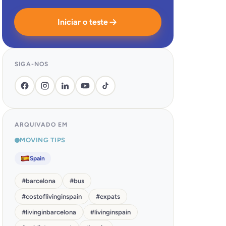
Iniciar o teste
SIGA-NOS
ARQUIVADO EM
MOVING TIPS
Spain
#
barcelona
#
bus
#
costoflivinginspain
#
expats
#
livinginbarcelona
#
livinginspain