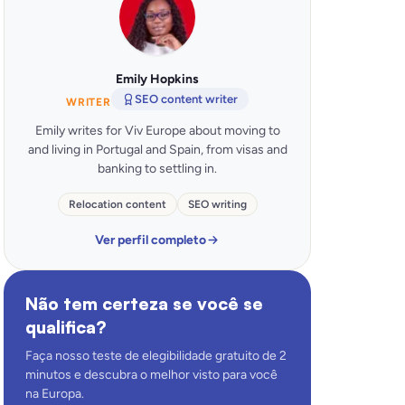
Emily Hopkins
SEO content writer
WRITER
Emily writes for Viv Europe about moving to
and living in Portugal and Spain, from visas and
banking to settling in.
Relocation content
SEO writing
Ver perfil completo
Não tem certeza se você se
qualifica?
Faça nosso teste de elegibilidade gratuito de 2
minutos e descubra o melhor visto para você
na Europa.