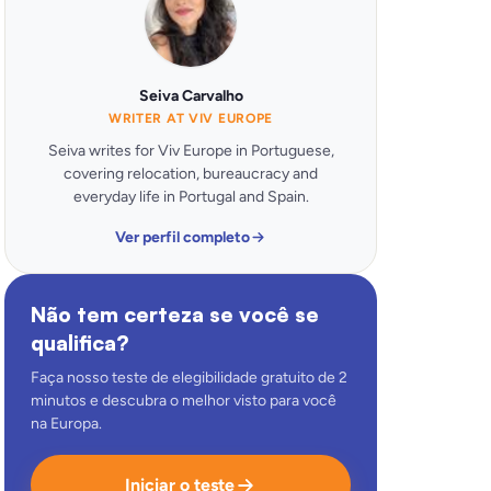
Seiva Carvalho
WRITER AT VIV EUROPE
Seiva writes for Viv Europe in Portuguese,
covering relocation, bureaucracy and
everyday life in Portugal and Spain.
Ver perfil completo
Não tem certeza se você se
qualifica?
Faça nosso teste de elegibilidade gratuito de 2
minutos e descubra o melhor visto para você
na Europa.
Iniciar o teste