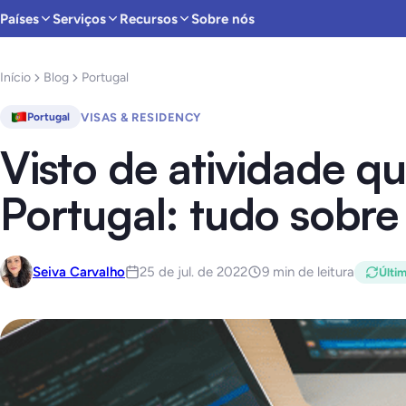
Países
Serviços
Recursos
Sobre nós
Início
Blog
Portugal
VISAS & RESIDENCY
Portugal
Visto de atividade qu
Portugal: tudo sobre
Seiva Carvalho
25 de jul. de 2022
9 min de leitura
Últim