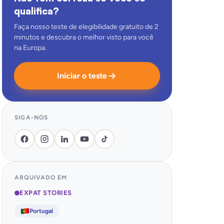
qualifica?
Faça nosso teste de elegibilidade gratuito de 2
minutos e descubra o melhor visto para você
na Europa.
Iniciar o teste
SIGA-NOS
ARQUIVADO EM
EXPAT STORIES
Portugal