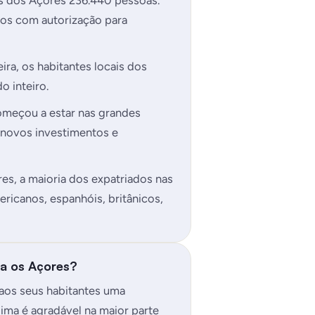
has dos Açores 236.440 pessoas.
ros com autorização para
ra, os habitantes locais dos
 inteiro.
omeçou a estar nas grandes
 novos investimentos e
s, a maioria dos expatriados nas
mericanos, espanhóis, britânicos,
ra os Açores?
aos seus habitantes uma
lima é agradável na maior parte