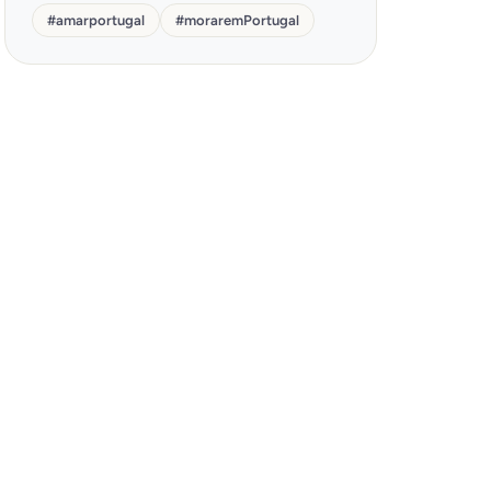
#
amarportugal
#
moraremPortugal