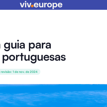
 guia para
s portuguesas
 revisão
:
1 de nov. de 2024