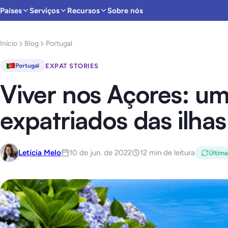
Países
Serviços
Recursos
Sobre nós
Início
Blog
Portugal
EXPAT STORIES
Portugal
Viver nos Açores: um
expatriados das ilha
Letícia Melo
10 de jun. de 2022
12 min de leitura
Última