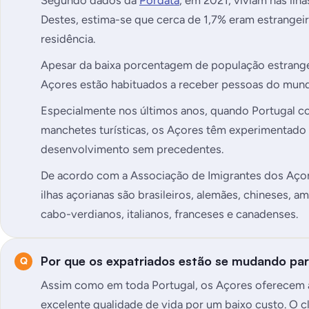
Segundo dados da
Pordata
, em 2021, viviam nas il
Destes, estima-se que cerca de 1,7% eram estrangei
residência.
Apesar da baixa porcentagem de população estrangei
Açores estão habituados a receber pessoas do mundo
Especialmente nos últimos anos, quando Portugal c
manchetes turísticas, os Açores têm experimentado
desenvolvimento sem precedentes.
De acordo com a Associação de Imigrantes dos Açore
ilhas açorianas são brasileiros, alemães, chineses, a
cabo-verdianos, italianos, franceses e canadenses.
Por que os expatriados estão se mudando pa
Assim como em toda Portugal, os Açores oferecem 
excelente qualidade de vida por um baixo custo. O c