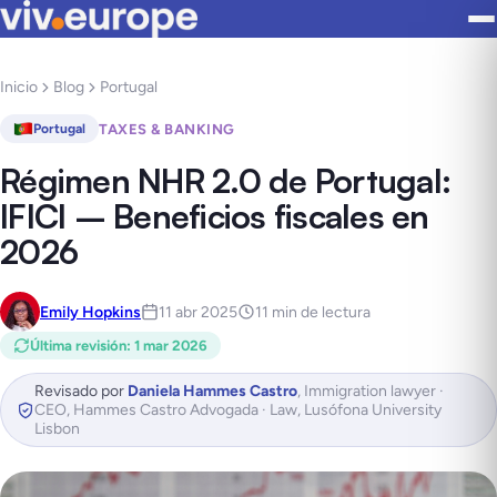
Inicio
Blog
Portugal
TAXES & BANKING
Portugal
Régimen NHR 2.0 de Portugal:
IFICI – Beneficios fiscales en
2026
Emily Hopkins
11 abr 2025
11 min de lectura
Última revisión
:
1 mar 2026
Revisado por
Daniela Hammes Castro
,
Immigration lawyer ·
CEO, Hammes Castro Advogada · Law, Lusófona University
Lisbon