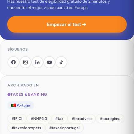
Haz nuestro test de elegibilidad gratuito de 2 minutos y
encuentra el mejor visado para ti en Europa.
Empezar el test
SÍGUENOS
ARCHIVADO EN
TAXES & BANKING
Portugal
#
IFICI
#
NHR2.0
#
tax
#
taxadvice
#
taxregime
#
taxesforexpats
#
taxesinportugal