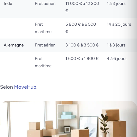
Inde
Fret aérien
11 000 € à 12 200
1 à 3 jours
€
Fret
5 800 € à 6 500
14 à 20 jours
maritime
€
Allemagne
Fret aérien
3 100 € à 3 500 €
1 à 3 jours
Fret
1 600 € à 1 800 €
4 à 6 jours
maritime
Selon
MoveHub
.