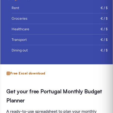
Rent
€ / $
Groceries
€ / $
Healthcare
€ / $
Transport
€ / $
Dining out
€ / $
Free Excel download
Get your free Portugal Monthly Budget
Planner
A ready-to-use spreadsheet to plan your monthly