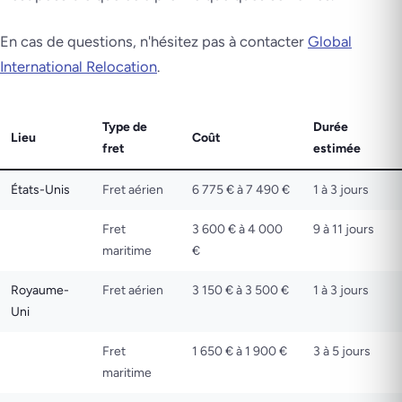
En cas de questions, n'hésitez pas à contacter
Global
International Relocation
.
Type de
Durée
Lieu
Coût
fret
estimée
États-Unis
Fret aérien
6 775 € à 7 490 €
1 à 3 jours
Fret
3 600 € à 4 000
9 à 11 jours
maritime
€
Royaume-
Fret aérien
3 150 € à 3 500 €
1 à 3 jours
Uni
Fret
1 650 € à 1 900 €
3 à 5 jours
maritime