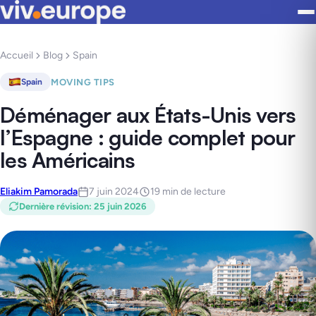
Accueil
Blog
Spain
MOVING TIPS
Spain
Déménager aux États-Unis vers
l’Espagne : guide complet pour
les Américains
Eliakim Pamorada
7 juin 2024
19 min de lecture
Dernière révision
:
25 juin 2026