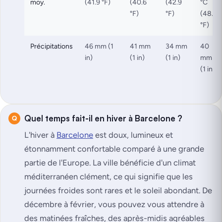
moy.
(41.9 °F)
(40.6
(42.9
°C
°F)
°F)
(48.6
°F)
Précipitations
46 mm (1
41 mm
34 mm
40
in)
(1 in)
(1 in)
mm
(1 in)
Quel temps fait-il en hiver à Barcelone ?
L'hiver à
Barcelone
est doux, lumineux et
étonnamment confortable comparé à une grande
partie de l'Europe. La ville bénéficie d'un climat
méditerranéen clément, ce qui signifie que les
journées froides sont rares et le soleil abondant. De
décembre à février, vous pouvez vous attendre à
des matinées fraîches, des après-midis agréables