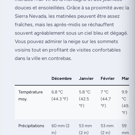
douces et ensoleillées. Grâce à sa proximité avec la
Sierra Nevada, les matinées peuvent être assez
fraîches, mais les après-midis se réchauffent
souvent agréablement sous un ciel bleu et dégagé.
Vous pouvez admirer la neige sur les sommets
voisins tout en profitant de visites confortables
dans la ville en contrebas.
Décembre
Janvier
Février
Mars
Température
6.8 °C
5.8 °C
7 °C
9.9
moy.
(44.3 °F)
(42.5
(44.7
°C
°F)
°F)
(49.9
°F)
Précipitations
60 mm (2
53 mm
53 mm
59
in)
(2 in)
(2 in)
mm