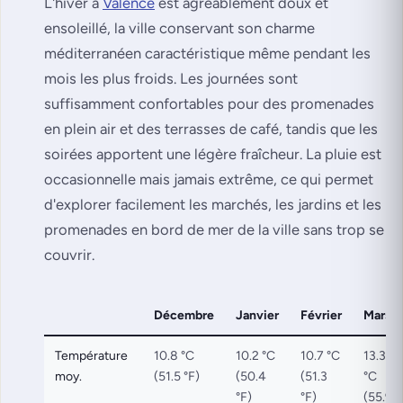
L'hiver à
Valence
est agréablement doux et
ensoleillé, la ville conservant son charme
méditerranéen caractéristique même pendant les
mois les plus froids. Les journées sont
suffisamment confortables pour des promenades
en plein air et des terrasses de café, tandis que les
soirées apportent une légère fraîcheur. La pluie est
occasionnelle mais jamais extrême, ce qui permet
d'explorer facilement les marchés, les jardins et les
promenades en bord de mer de la ville sans trop se
couvrir.
Décembre
Janvier
Février
Mars
Température
10.8 °C
10.2 °C
10.7 °C
13.3
moy.
(51.5 °F)
(50.4
(51.3
°C
°F)
°F)
(55.9