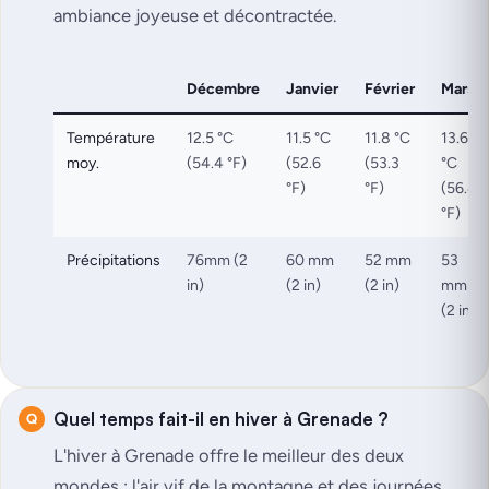
ambiance joyeuse et décontractée.
Décembre
Janvier
Février
Mars
Température
12.5 °C
11.5 °C
11.8 °C
13.6
moy.
(54.4 °F)
(52.6
(53.3
°C
°F)
°F)
(56.4
°F)
Précipitations
76mm (2
60 mm
52 mm
53
in)
(2 in)
(2 in)
mm
(2 in)
Quel temps fait-il en hiver à Grenade ?
L'hiver à Grenade offre le meilleur des deux
mondes : l'air vif de la montagne et des journées