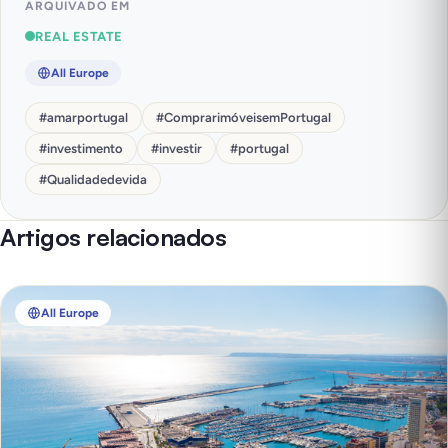
ARQUIVADO EM
REAL ESTATE
All Europe
#
amarportugal
#
ComprarimóveisemPortugal
#
investimento
#
investir
#
portugal
#
Qualidadedevida
Artigos relacionados
All Europe