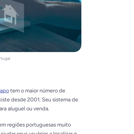
rtugal
Sapo
tem o maior número de
xiste desde 2001. Seu sistema de
ra aluguel ou venda.
cem regiões portuguesas muito
ajudar seus usuários a localizar e