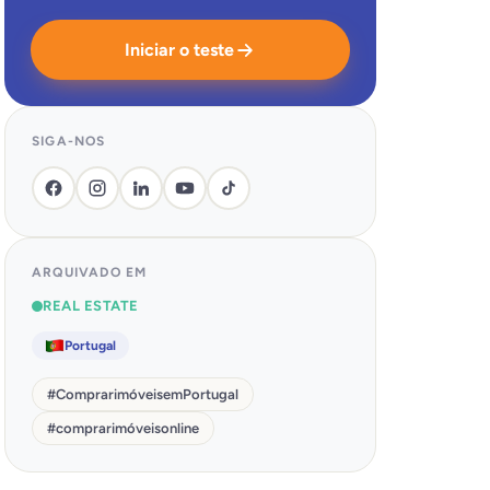
Iniciar o teste
SIGA-NOS
ARQUIVADO EM
REAL ESTATE
Portugal
#
ComprarimóveisemPortugal
#
comprarimóveisonline