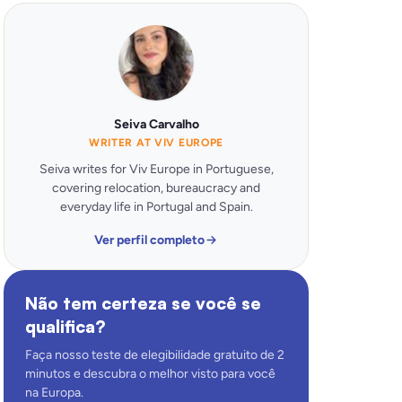
Seiva Carvalho
WRITER AT VIV EUROPE
Seiva writes for Viv Europe in Portuguese,
covering relocation, bureaucracy and
everyday life in Portugal and Spain.
Ver perfil completo
Não tem certeza se você se
qualifica?
Faça nosso teste de elegibilidade gratuito de 2
minutos e descubra o melhor visto para você
na Europa.