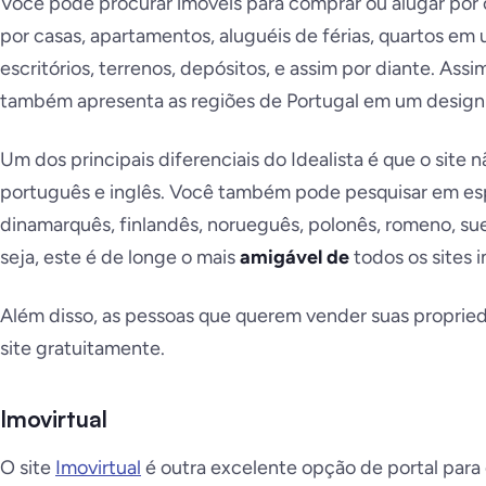
Você pode procurar imóveis para comprar ou alugar por c
por casas, apartamentos, aluguéis de férias, quartos em
escritórios, terrenos, depósitos, e assim por diante. Ass
também apresenta as regiões de Portugal em um design f
Um dos principais diferenciais do Idealista é que o site
português e inglês. Você também pode pesquisar em espa
dinamarquês, finlandês, norueguês, polonês, romeno, su
seja, este é de longe o mais
amigável de
todos os sites i
Além disso, as pessoas que querem vender suas propri
site
gratuitamente
.
Imovirtual
O site
Imovirtual
é outra excelente opção de portal para