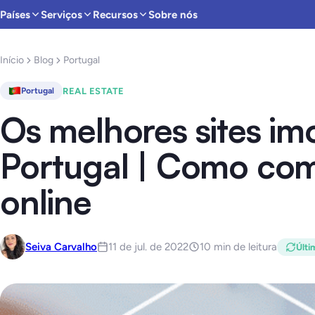
Países
Serviços
Recursos
Sobre nós
Início
Blog
Portugal
REAL ESTATE
Portugal
Os melhores sites imo
Portugal | Como com
online
Seiva Carvalho
11 de jul. de 2022
10 min de leitura
Últi