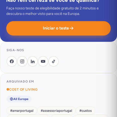
Faça nosso teste de elegibilidade gratuito de 2 minutos e
descubra o melhor visto para você na Europa.
Iniciar o teste
SIGA-NOS
ARQUIVADO EM
COST OF LIVING
All Europe
#
amarportugal
#
assessoriaportugal
#
custos