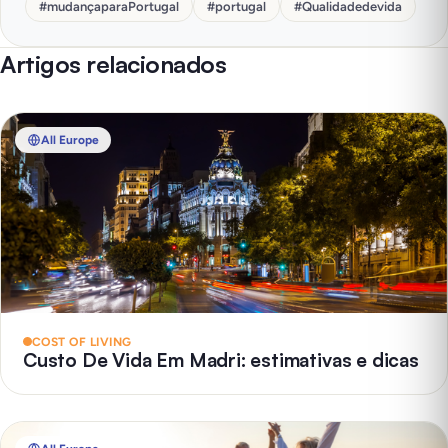
#
mudançaparaPortugal
#
portugal
#
Qualidadedevida
Artigos relacionados
All Europe
COST OF LIVING
Custo De Vida Em Madri: estimativas e dicas