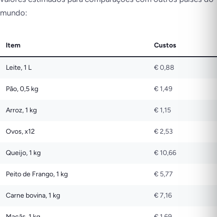
mundo:
Item
Custos
Leite, 1 L
€ 0,88
Pão, 0,5 kg
€ 1,49
Arroz, 1 kg
€ 1,15
Ovos, x12
€ 2,53
Queijo, 1 kg
€ 10,66
Peito de Frango, 1 kg
€ 5,77
Carne bovina, 1 kg
€ 7,16
Maçãs, 1 kg
€ 1,69